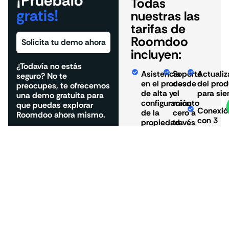
¡Pruébalo
Todas
gratis!
nuestras las
tarifas de
Roomdoo
Solicita tu demo ahora
incluyen:
¿Todavía no estás
Asistencia
Soporte
Actualiz
seguro? No te
en el proceso
desde
del pro
preocupes, te ofrecemos
de alta y
el
para si
una demo gratuita para
configuración
minuto
que puedas explorar
Conexió
de la
cero a
Roomdoo ahora mismo.
con 3
propiedad
través
OTAs
de
Formación
tickets
Procesa
en el
de pago
sistema
Channel
online
manager
Mantenimiento
Servidor
de bases de
Acompañamie
cloud
datos
onboarding
Motor
Usuarios
de
ilimitados