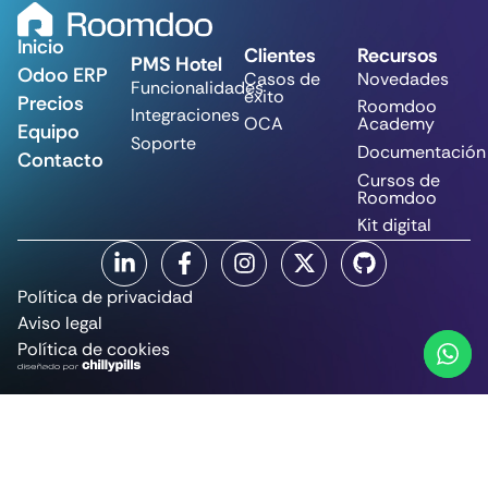
Inicio
Clientes
Recursos
PMS Hotel
Odoo ERP
Casos de
Novedades
Funcionalidades
éxito
Precios
Roomdoo
Integraciones
OCA
Academy
Equipo
Soporte
Documentación
Contacto
Cursos de
Roomdoo
Kit digital
Política de privacidad
Aviso legal
Política de cookies
© CommitSun Tech, S.L. 2025