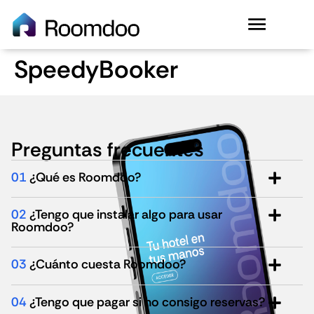
SpeedyBooker
Preguntas frecuentes
01
¿Qué es Roomdoo?
02
¿Tengo que instalar algo para usar
Roomdoo?
03
¿Cuánto cuesta Roomdoo?
04
¿Tengo que pagar si no consigo reservas?