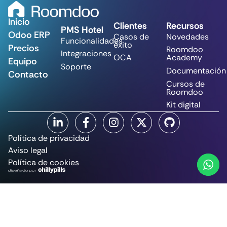
Inicio
Clientes
Recursos
PMS Hotel
Odoo ERP
Casos de
Novedades
Funcionalidades
éxito
Precios
Roomdoo
Integraciones
OCA
Academy
Equipo
Soporte
Documentación
Contacto
Cursos de
Roomdoo
Kit digital
Política de privacidad
Aviso legal
Política de cookies
© CommitSun Tech, S.L. 2025