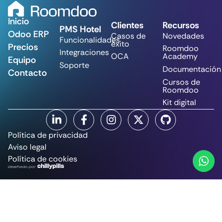
Inicio
Clientes
Recursos
PMS Hotel
Odoo ERP
Casos de
Novedades
Funcionalidades
éxito
Precios
Roomdoo
Integraciones
OCA
Academy
Equipo
Soporte
Documentación
Contacto
Cursos de
Roomdoo
Kit digital
Política de privacidad
Aviso legal
Política de cookies
© CommitSun Tech, S.L. 2025