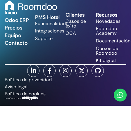
Inicio
Clientes
Recursos
PMS Hotel
Odoo ERP
Casos de
Novedades
Funcionalidades
éxito
Precios
Roomdoo
Integraciones
OCA
Academy
Equipo
Soporte
Documentación
Contacto
Cursos de
Roomdoo
Kit digital
Política de privacidad
Aviso legal
Política de cookies
© CommitSun Tech, S.L. 2025