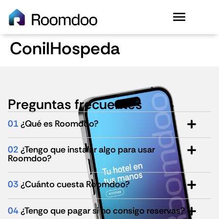
ConilHospeda
Preguntas frecuentes
01
¿Qué es Roomdoo?
02
¿Tengo que instalar algo para usar
Roomdoo?
03
¿Cuánto cuesta Roomdoo?
04
¿Tengo que pagar si no consigo reservas?